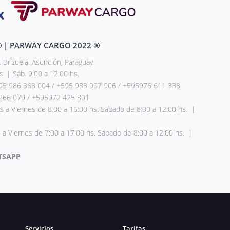
®
| PARWAY CARGO 2022
®
. Brizuela. Asunción, Paraguay
. | Sáb. 9:00 a 12:00 hs.
 986 363 004 / +595 983 997 906 / +595976 611 338
266 079 / +595972 425 801
 Viernes de 8:00 a 16:00 hs. Sabado de 8:00 a 12:00 hs. |
 a Viernes de 7:00 a 17:00 hs. Sabado de 8:00 a 12:00 hs. |
TSAPP
Servicios
Tarifas