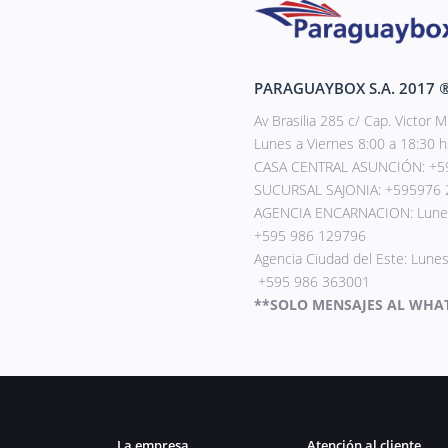
PARAGUAYBOX S.A. 2017
Av Brasilia 285 c/ Cap. Victor M
Lunes a Viernes 8:00 a 18:30 hs
CASA CENTRAL ASUNCIÓN: +595
SUCURSAL SAJONIA: +595976 
AGENCIA ENCARNACION: Lunes a
+595 986 129796
Agencia Ciudad del Este: Lunes
+595 986 363001
**SOLO MENSAJES AL WHA
La empresa
Atención al cliente