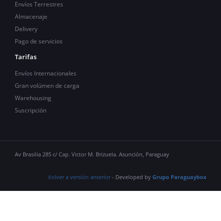
Envíos Terrestres
Almacenaje
Delivery
Pago de servicios
Tarifas
Envíos Internacionales
Gran volúmen de carga
Warehousing
Suscripción
Av Brasilia 285 c/ Cap. Victor M. Brizuela. Asunción, Paraguay
Volver a versión anterior
- Developed by
Grupo Paraguaybox