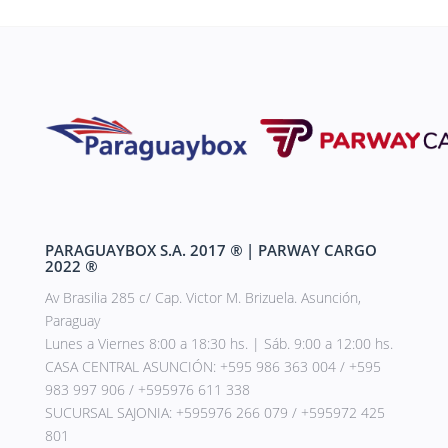
PARAGUAYBOX S.A. 2017
®
| PARWAY CARGO
2022
®
Av Brasilia 285 c/ Cap. Victor M. Brizuela. Asunción,
Paraguay
Lunes a Viernes 8:00 a 18:30 hs. | Sáb. 9:00 a 12:00 hs.
CASA CENTRAL ASUNCIÓN: +595 986 363 004 / +595
983 997 906 / +595976 611 338
SUCURSAL SAJONIA: +595976 266 079 / +595972 425
801